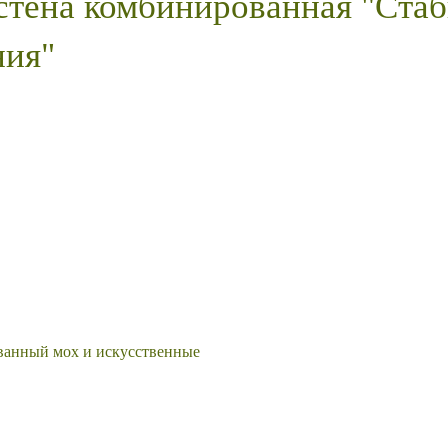
тена комбинированная "Ста
ния"